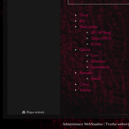
Úvod
Bio
Diskografie
EP / SP Singl
Tanja (2013)
Já vím ...
Galerie
Live
Minulost
Součastnost
Kontakt
Email
Citron
Vzkazy
Mapa stránek
Administrace WebSnadno
|
Tvorba webový