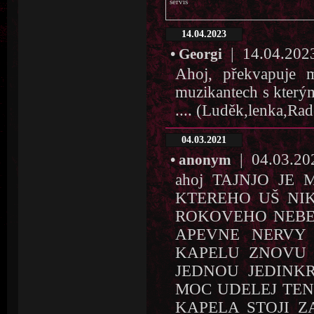
servis
14.04.2023
| 14.04.2023 
• Georgi
Ahoj, překvapuje 
muzikantech s kterýma
.... (Luděk,lenka,Ra
04.03.2021
| 04.03.202
• anonym
ahoj TAJNJO JE
KTEREHO UŠ NIK
ROKOVEHO NEBE
APEVNE NERVY 
KAPELU ZNOVU 
JEDNOU JEDINKR
MOC UDELEJ TEN
KAPELA STOJI Z