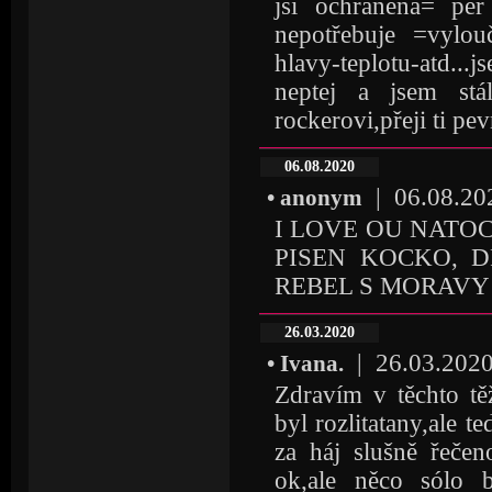
jsi ochráněná= pe
nepotřebuje =vylou
hlavy-teplotu-atd...j
neptej a jsem st
rockerovi,přeji ti p
06.08.2020
| 06.08.202
• anonym
I LOVE OU NATO
PISEN KOCKO, 
REBEL S MORAVY
26.03.2020
| 26.03.2020 
• Ivana.
Zdravím v těchto tě
byl rozlitatany,ale 
za háj slušně řeče
ok,ale něco sólo 