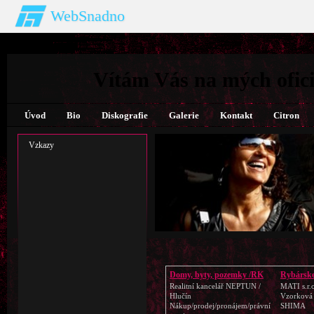
WebSnadno
Vítám Vás na mých ofici
Úvod
Bio
Diskografie
Galerie
Kontakt
Citron
Vzkazy
Domy, byty, pozemky /RK
Rybárske
Realitní kancelář NEPTUN /
MATI s.r.
Hlučín
Vzorková
Nákup/prodej/pronájem/právní
SHIMA