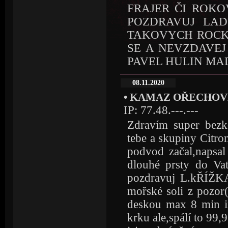
FRAJER ČI ROKO
POZDRAVUJ LAD
TAKOVYCH ROCK
SE A NEVZDAVEJ
PAVEL HULIN MA
08.11.2020
• KAMAZ OŘECHOV
IP: 77.48.---.---
Zdravím super bezk
tebe a skupiny Citro
podvod začal,napsal
dlouhé prsty do Vat
pozdravuj L.kŘÍŽK
mořské soli z pozor
deskou max 8 min in
krku ale,spálí to 99,9