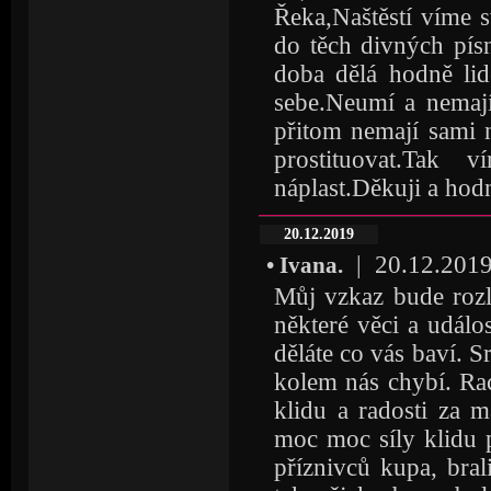
Řeka,Naštěstí víme 
do těch divných pís
doba dělá hodně li
sebe.Neumí a nemají 
přitom nemají sami n
prostituovat.Tak
náplast.Děkuji a hod
20.12.2019
| 20.12.2019 
• Ivana.
Můj vzkaz bude rozl
některé věci a událo
děláte co vás baví. Sr
kolem nás chybí. Ra
klidu a radosti za
moc moc síly klidu 
příznivců kupa, bral