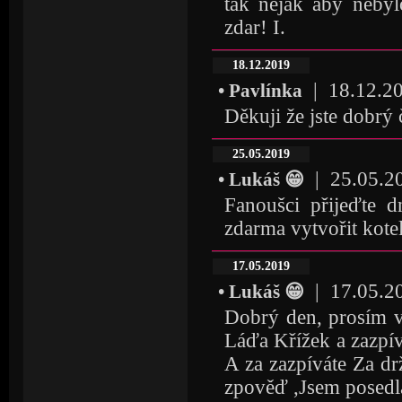
tak nějak aby nebyl
zdar! I.
18.12.2019
| 18.12.201
• Pavlínka
Děkuji že jste dobrý
25.05.2019
| 25.05.20
• Lukáš 😁
Fanoušci přijeďte 
zdarma vytvořit kote
17.05.2019
| 17.05.20
• Lukáš 😁
Dobrý den, prosím vá
Láďa Křížek a zazpív
A za zazpíváte Za drž
zpověď ,Jsem posedl