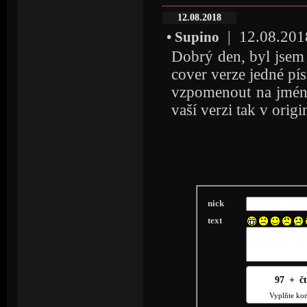
12.08.2018
| 12.08.2018
• Supino
Dobrý den, byl jsem 
cover verze jedné pí
vzpomenout na jméno.
vaší verzi tak v origi
nick
text
97
2
+
1
č
Vyplňte kon