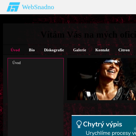
WebSnadno
Vítám Vás na mých ofici
Úvod
Bio
Diskografie
Galerie
Kontakt
Citron
Úvod